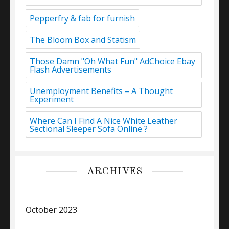
Pepperfry & fab for furnish
The Bloom Box and Statism
Those Damn "Oh What Fun" AdChoice Ebay
Flash Advertisements
Unemployment Benefits – A Thought
Experiment
Where Can I Find A Nice White Leather
Sectional Sleeper Sofa Online ?
ARCHIVES
October 2023