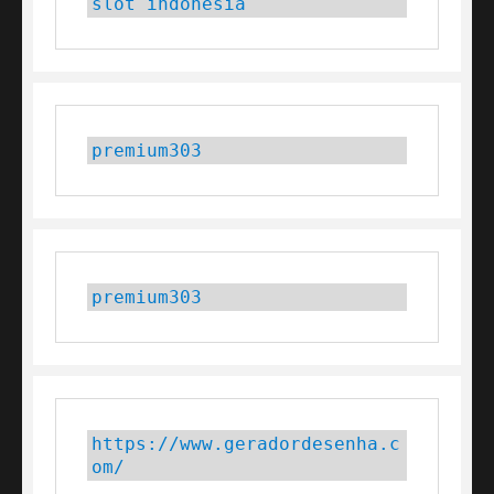
slot indonesia
premium303
premium303
https://www.geradordesenha.c
om/