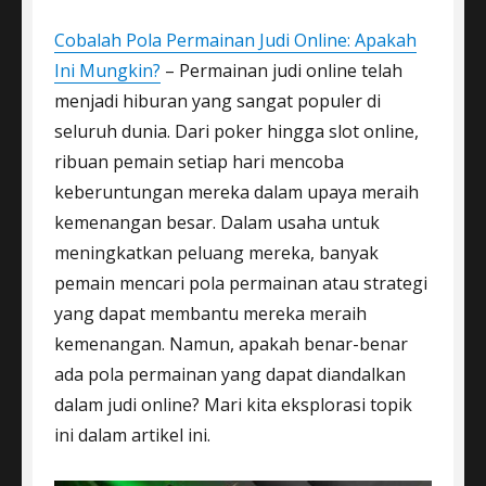
Cobalah Pola Permainan Judi Online: Apakah
Ini Mungkin?
– Permainan judi online telah
menjadi hiburan yang sangat populer di
seluruh dunia. Dari poker hingga slot online,
ribuan pemain setiap hari mencoba
keberuntungan mereka dalam upaya meraih
kemenangan besar. Dalam usaha untuk
meningkatkan peluang mereka, banyak
pemain mencari pola permainan atau strategi
yang dapat membantu mereka meraih
kemenangan. Namun, apakah benar-benar
ada pola permainan yang dapat diandalkan
dalam judi online? Mari kita eksplorasi topik
ini dalam artikel ini.