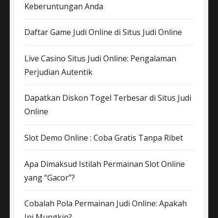
Keberuntungan Anda
Daftar Game Judi Online di Situs Judi Online
Live Casino Situs Judi Online: Pengalaman
Perjudian Autentik
Dapatkan Diskon Togel Terbesar di Situs Judi
Online
Slot Demo Online : Coba Gratis Tanpa Ribet
Apa Dimaksud Istilah Permainan Slot Online
yang “Gacor”?
Cobalah Pola Permainan Judi Online: Apakah
Ini Mungkin?