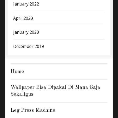
January 2022
April 2020
January 2020
December 2019
Home
Wallpaper Bisa Dipakai Di Mana Saja
Sekaligus
Leg Press Machine