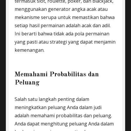
termasuk slot, roulette, poker, dan blackjack,
menggunakan generator angka acak atau
mekanisme serupa untuk memastikan bahwa
setiap hasil permainan adalah acak dan adil.
Ini berarti bahwa tidak ada pola permainan
yang pasti atau strategi yang dapat menjamin
kemenangan.
Memahami Probabilitas dan
Peluang
Salah satu langkah penting dalam
meningkatkan peluang Anda dalam judi
adalah memahami probabilitas dan peluang.
Anda dapat menghitung peluang Anda dalam