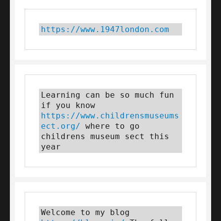
https://www.1947london.com
Learning can be so much fun 
if you know 
https://www.childrensmuseums
ect.org/
 where to go 
childrens museum sect this 
year
Welcome to my blog 