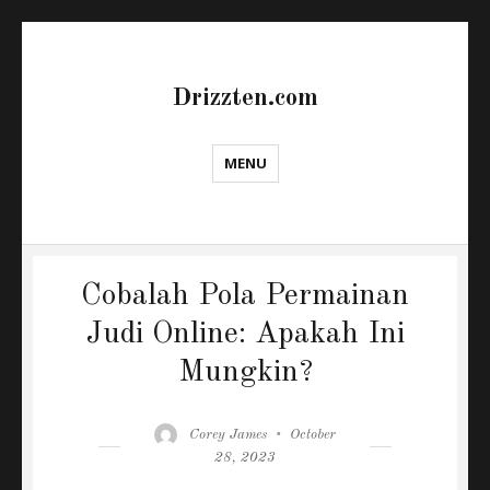
Drizzten.com
MENU
Cobalah Pola Permainan
Judi Online: Apakah Ini
Mungkin?
Author
Posted
Corey James
October
on
28, 2023