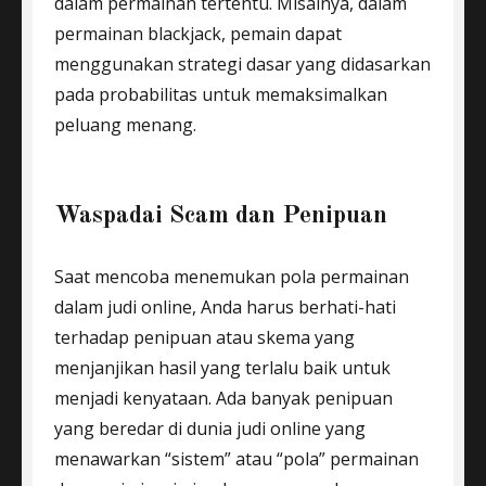
dalam permainan tertentu. Misalnya, dalam
permainan blackjack, pemain dapat
menggunakan strategi dasar yang didasarkan
pada probabilitas untuk memaksimalkan
peluang menang.
Waspadai Scam dan Penipuan
Saat mencoba menemukan pola permainan
dalam judi online, Anda harus berhati-hati
terhadap penipuan atau skema yang
menjanjikan hasil yang terlalu baik untuk
menjadi kenyataan. Ada banyak penipuan
yang beredar di dunia judi online yang
menawarkan “sistem” atau “pola” permainan